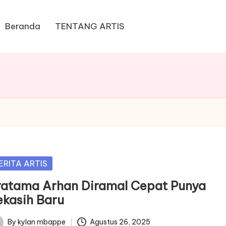
Beranda
TENTANG ARTIS
sted
ERITA ARTIS
ratama Arhan Diramal Cepat Punya
ekasih Baru
By
kylan mbappe
Agustus 26, 2025