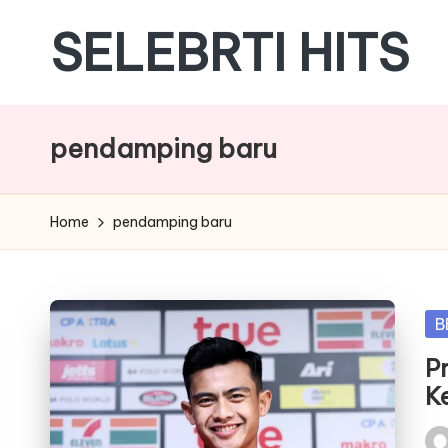
SELEBRTI HITS
Skip
to
Menyajikan
content
berita
pendamping baru
berita
tentang
artis
Home
pendamping baru
indonesia
Po
B
in
P
K