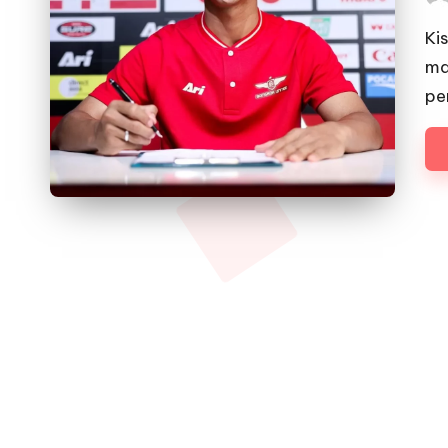
Pos
by
Ki
ma
pe