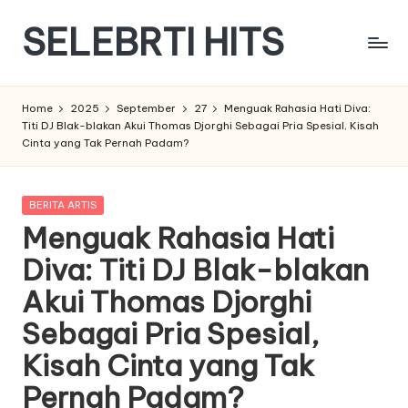
SELEBRTI HITS
Skip
to
Menyajikan
content
berita
Home
2025
September
27
Menguak Rahasia Hati Diva:
berita
Titi DJ Blak-blakan Akui Thomas Djorghi Sebagai Pria Spesial, Kisah
tentang
Cinta yang Tak Pernah Padam?
artis
indonesia
Posted
BERITA ARTIS
in
Menguak Rahasia Hati
Diva: Titi DJ Blak-blakan
Akui Thomas Djorghi
Sebagai Pria Spesial,
Kisah Cinta yang Tak
Pernah Padam?