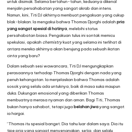
untuk disimak. Selama bertahun-tahun, keduanya dikenal
menjalin persahabatan yang sangat akrab dan intens.
Namun, kini, Titi DJ akhirnya membuat pengakuan yang cukup
blak-blakan. Ia mengakui bahwa Thomas Djorghi adalah
pria
yang sangat spesial di hatinya
, melebihi status
persahabatan biasa. Pengakuan tulus ini sontak memicu
spekulasi, apakah
chemistry
kuat yang selama ini terlihat di
antara mereka akhirnya akan berujung pada sebuah ikatan
cinta yang baru?
Dalam sebuah sesi wawancara, Titi DJ mengungkapkan
perasaannya terhadap Thomas Djorghi dengan nada yang
penuh kehangatan. Ia menjelaskan bahwa Thomas adalah
sosok yang selalu ada untuknya, baik di masa suka maupun
duka. Dukungan emosional yang diberikan Thomas
membuatnya merasa nyaman dan aman. Bagi Titi, Thomas
bukan hanya sahabat, tetapi juga
belahan jiwa
yang sangat
ia hargai.
“Thomas itu spesial banget. Dia tahu luar dalam saya. Dia itu
tipe pria yang sangat menyenangkan, setia, dan selalu