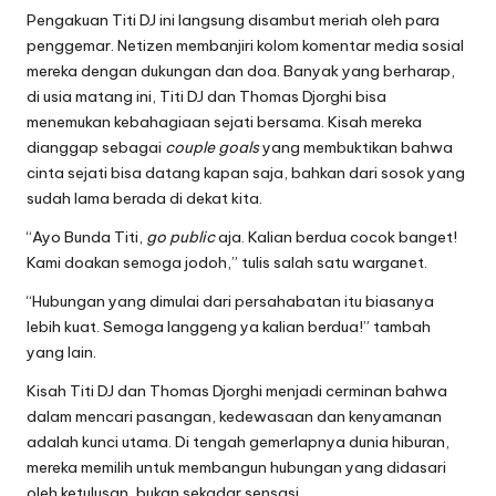
Pengakuan Titi DJ ini langsung disambut meriah oleh para
penggemar. Netizen membanjiri kolom komentar media sosial
mereka dengan dukungan dan doa. Banyak yang berharap,
di usia matang ini, Titi DJ dan Thomas Djorghi bisa
menemukan kebahagiaan sejati bersama. Kisah mereka
dianggap sebagai
couple goals
yang membuktikan bahwa
cinta sejati bisa datang kapan saja, bahkan dari sosok yang
sudah lama berada di dekat kita.
“Ayo Bunda Titi,
go public
aja. Kalian berdua cocok banget!
Kami doakan semoga jodoh,” tulis salah satu warganet.
“Hubungan yang dimulai dari persahabatan itu biasanya
lebih kuat. Semoga langgeng ya kalian berdua!” tambah
yang lain.
Kisah Titi DJ dan Thomas Djorghi menjadi cerminan bahwa
dalam mencari pasangan, kedewasaan dan kenyamanan
adalah kunci utama. Di tengah gemerlapnya dunia hiburan,
mereka memilih untuk membangun hubungan yang didasari
oleh ketulusan, bukan sekadar sensasi.