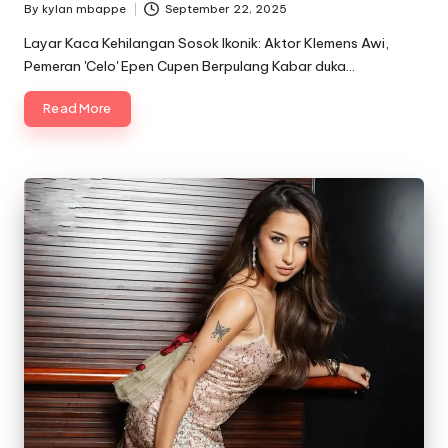
By
kylan mbappe
September 22, 2025
Posted
by
Layar Kaca Kehilangan Sosok Ikonik: Aktor Klemens Awi,
Pemeran 'Celo' Epen Cupen Berpulang Kabar duka…
Read More