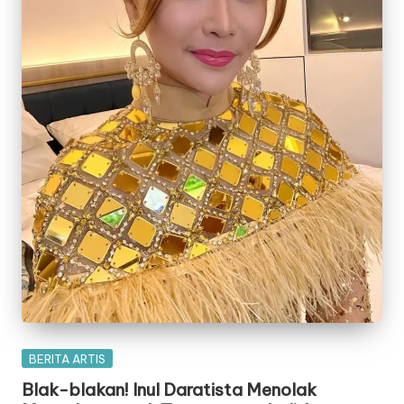
Posted
BERITA ARTIS
in
Blak-blakan! Inul Daratista Menolak