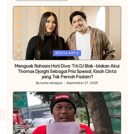
Posted
BERITA ARTIS
in
Menguak Rahasia Hati Diva: Titi DJ Blak-blakan Akui
Thomas Djorghi Sebagai Pria Spesial, Kisah Cinta
yang Tak Pernah Padam?
By
kylan mbappe
September 27, 2025
Posted
by