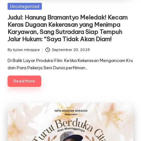
Posted
Uncategorized
in
Judul: Hanung Bramantyo Meledak! Kecam
Keras Dugaan Kekerasan yang Menimpa
Karyawan, Sang Sutradara Siap Tempuh
Jalur Hukum: “Saya Tidak Akan Diam!
By
kylan mbappe
September 23, 2025
Posted
by
Di Balik Layar Produksi Film: Ketika Kekerasan Mengancam Kru
dan Para Pekerja Seni Dunia perfilman…
Read More