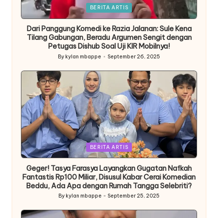
Posted
BERITA ARTIS
in
Dari Panggung Komedi ke Razia Jalanan: Sule Kena
Tilang Gabungan, Beradu Argumen Sengit dengan
Petugas Dishub Soal Uji KIR Mobilnya!
By
kylan mbappe
September 26, 2025
Posted
by
Posted
BERITA ARTIS
in
Geger! Tasya Farasya Layangkan Gugatan Nafkah
Fantastis Rp100 Miliar, Disusul Kabar Cerai Komedian
Beddu, Ada Apa dengan Rumah Tangga Selebriti?
By
kylan mbappe
September 25, 2025
Posted
by