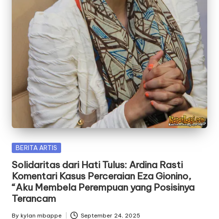
Posted
BERITA ARTIS
in
Solidaritas dari Hati Tulus: Ardina Rasti
Komentari Kasus Perceraian Eza Gionino,
“Aku Membela Perempuan yang Posisinya
Terancam
By
kylan mbappe
September 24, 2025