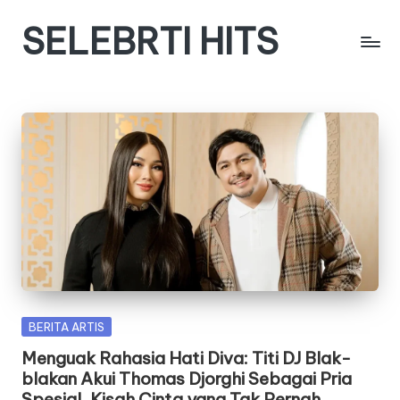
SELEBRTI HITS
Skip
to
Menyajikan
content
berita
berita
tentang
artis
indonesia
Posted
BERITA ARTIS
in
Menguak Rahasia Hati Diva: Titi DJ Blak-
blakan Akui Thomas Djorghi Sebagai Pria
Spesial, Kisah Cinta yang Tak Pernah