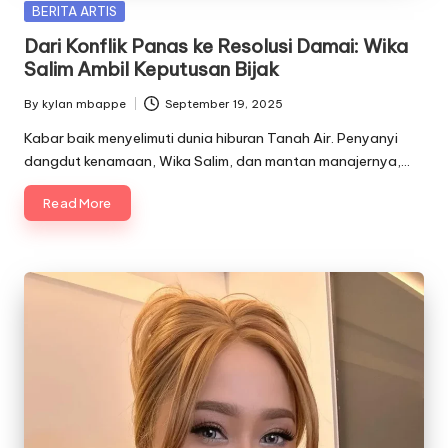
Posted
BERITA ARTIS
in
Dari Konflik Panas ke Resolusi Damai: Wika
Salim Ambil Keputusan Bijak
By
kylan mbappe
September 19, 2025
Posted
by
Kabar baik menyelimuti dunia hiburan Tanah Air. Penyanyi
dangdut kenamaan, Wika Salim, dan mantan manajernya,…
Read More