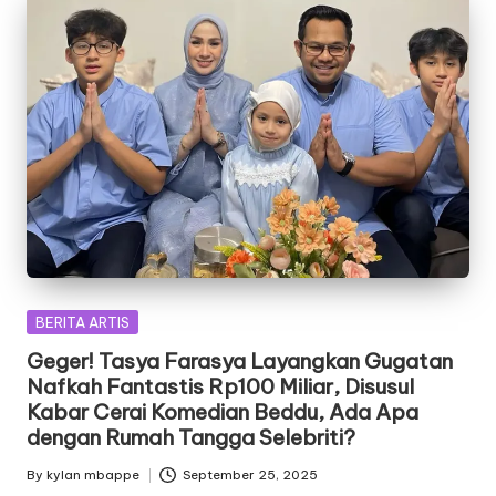
Posted
BERITA ARTIS
in
Geger! Tasya Farasya Layangkan Gugatan
Nafkah Fantastis Rp100 Miliar, Disusul
Kabar Cerai Komedian Beddu, Ada Apa
dengan Rumah Tangga Selebriti?
By
kylan mbappe
September 25, 2025
Posted