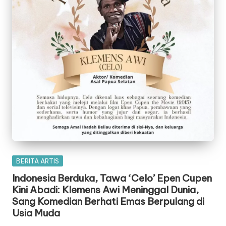
Posted
BERITA ARTIS
in
Indonesia Berduka, Tawa ‘Celo’ Epen Cupen
Kini Abadi: Klemens Awi Meninggal Dunia,
Sang Komedian Berhati Emas Berpulang di
Usia Muda