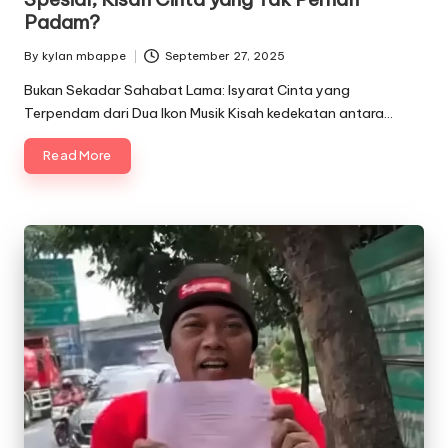
Padam?
By
kylan mbappe
September 27, 2025
Posted
by
Bukan Sekadar Sahabat Lama: Isyarat Cinta yang
Terpendam dari Dua Ikon Musik Kisah kedekatan antara…
Read More