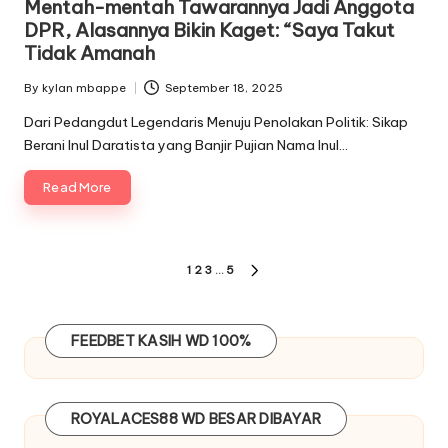
Mentah-mentah Tawarannya Jadi Anggota
DPR, Alasannya Bikin Kaget: “Saya Takut
Tidak Amanah
By
kylan mbappe
September 18, 2025
Posted
by
Dari Pedangdut Legendaris Menuju Penolakan Politik: Sikap
Berani Inul Daratista yang Banjir Pujian Nama Inul…
Read More
Paginasi
1
2
3
…
5
NEXT
pos
PAGE
FEEDBET
KASIH WD 100%
ROYALACES88
WD BESAR DIBAYAR