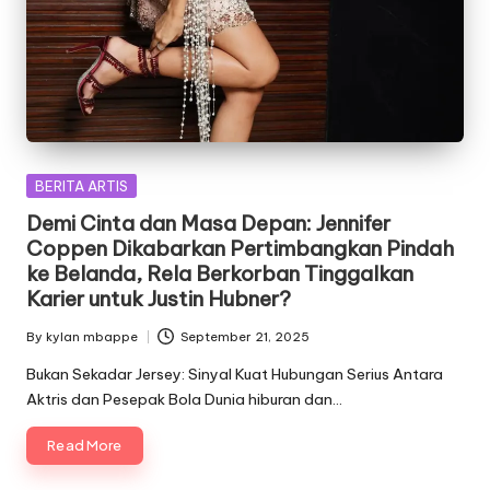
Posted
BERITA ARTIS
in
Demi Cinta dan Masa Depan: Jennifer
Coppen Dikabarkan Pertimbangkan Pindah
ke Belanda, Rela Berkorban Tinggalkan
Karier untuk Justin Hubner?
By
kylan mbappe
September 21, 2025
Posted
by
Bukan Sekadar Jersey: Sinyal Kuat Hubungan Serius Antara
Aktris dan Pesepak Bola Dunia hiburan dan…
Read More