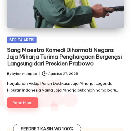
Posted
BERITA ARTIS
in
Sang Maestro Komedi Dihormati Negara:
Jaja Miharja Terima Penghargaan Bergengsi
Langsung dari Presiden Prabowo
By
kylan mbappe
Agustus 27, 2025
Posted
by
Perjalanan Hidup Penuh Dedikasi: Jaja Miharja, Legenda
Hiburan Indonesia Nama Jaja Miharja bukanlah nama baru…
Read More
FEEDBET
KASIH WD 100%