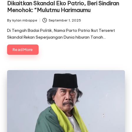
Dikaitkan Skandal Eko Patrio, Beri Sindiran
Menohok: “Mulutmu Harimaumu
By
kylan mbappe
September 1, 2025
Posted
by
Di Tengah Badai Politik, Nama Parto Patrio Ikut Terseret
Skandal Rekan Seperjuangan Dunia hiburan Tanah…
Read More