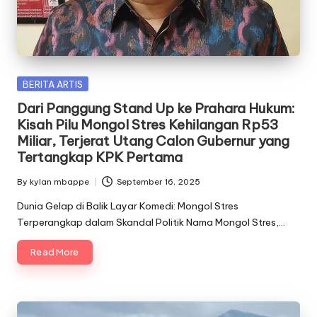
Posted
BERITA ARTIS
in
Dari Panggung Stand Up ke Prahara Hukum:
Kisah Pilu Mongol Stres Kehilangan Rp53
Miliar, Terjerat Utang Calon Gubernur yang
Tertangkap KPK Pertama
By
kylan mbappe
September 16, 2025
Posted
by
Dunia Gelap di Balik Layar Komedi: Mongol Stres
Terperangkap dalam Skandal Politik Nama Mongol Stres,…
Read More