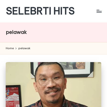
SELEBRTI HITS
Skip
to
Menyajikan
content
berita
berita
pelawak
tentang
artis
indonesia
Home
pelawak