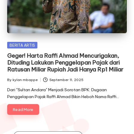
Posted
BERITA ARTIS
in
Geger! Harta Raffi Ahmad Mencurigakan,
Dituding Lakukan Penggelapan Pajak dari
Ratusan Miliar Rupiah Jadi Hanya Rp1 Miliar
By
kylan mbappe
September 11, 2025
Posted
by
Dari "Sultan Andara" Menjadi Sorotan BPK: Dugaan
Penggelapan Pajak Raffi Ahmad Bikin Heboh Nama Raffi…
Read More