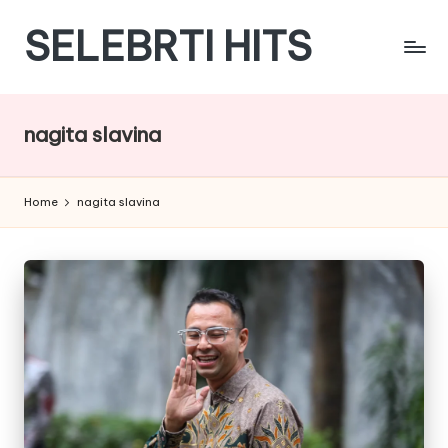
SELEBRTI HITS
Skip
to
Menyajikan
content
berita
berita
nagita slavina
tentang
artis
indonesia
Home
nagita slavina