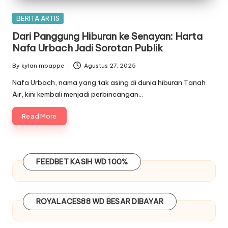
Posted
BERITA ARTIS
in
Dari Panggung Hiburan ke Senayan: Harta
Nafa Urbach Jadi Sorotan Publik
By
kylan mbappe
Agustus 27, 2025
Posted
by
Nafa Urbach, nama yang tak asing di dunia hiburan Tanah
Air, kini kembali menjadi perbincangan…
Read More
FEEDBET
KASIH WD 100%
ROYALACES88
WD BESAR DIBAYAR