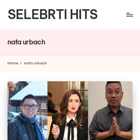
SELEBRTI HITS
Skip
to
Menyajikan
content
berita
berita
nafa urbach
tentang
artis
indonesia
Home
nafa urbach