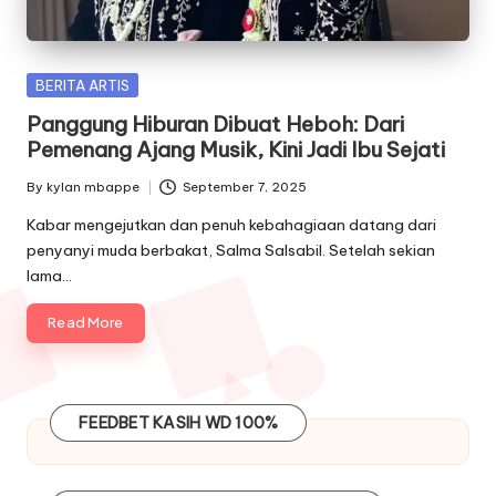
Posted
BERITA ARTIS
in
Panggung Hiburan Dibuat Heboh: Dari
Pemenang Ajang Musik, Kini Jadi Ibu Sejati
By
kylan mbappe
September 7, 2025
Posted
by
Kabar mengejutkan dan penuh kebahagiaan datang dari
penyanyi muda berbakat, Salma Salsabil. Setelah sekian
lama…
Read More
FEEDBET
KASIH WD 100%