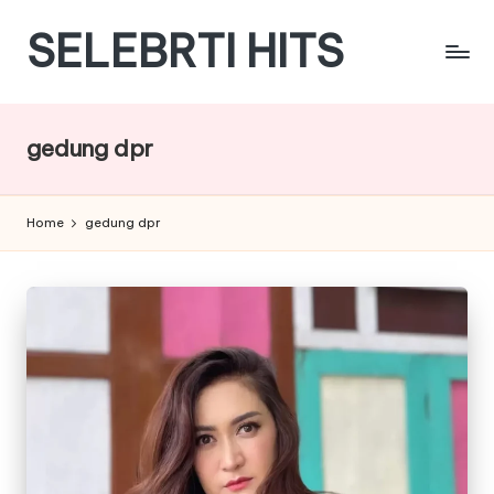
SELEBRTI HITS
Skip
to
Menyajikan
content
berita
berita
gedung dpr
tentang
artis
indonesia
Home
gedung dpr