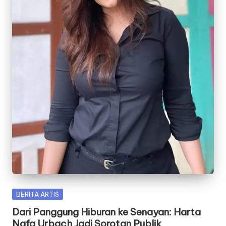
Posted
BERITA ARTIS
in
Dari Panggung Hiburan ke Senayan: Harta
Nafa Urbach Jadi Sorotan Publik