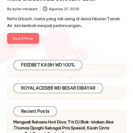
By
kylan mbappe
Agustus 27, 2025
Posted
by
Nafa Urbach, nama yang tak asing di dunia hiburan Tanah
Air, kini kembali menjadi perbincangan…
Read More
FEEDBET
KASIH WD 100%
ROYALACES88
WD BESAR DIBAYAR
Recent Posts
Menguak Rahasia Hati Diva: Titi DJ Blak-blakan Akui
Thomas Djorghi Sebagai Pria Spesial, Kisah Cinta