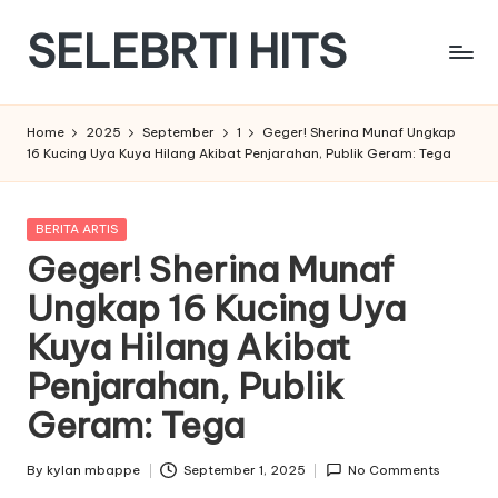
SELEBRTI HITS
Skip
to
Menyajikan
content
berita
Home
2025
September
1
Geger! Sherina Munaf Ungkap
berita
16 Kucing Uya Kuya Hilang Akibat Penjarahan, Publik Geram: Tega
tentang
artis
indonesia
Posted
BERITA ARTIS
in
Geger! Sherina Munaf
Ungkap 16 Kucing Uya
Kuya Hilang Akibat
Penjarahan, Publik
Geram: Tega
By
kylan mbappe
September 1, 2025
No Comments
Posted