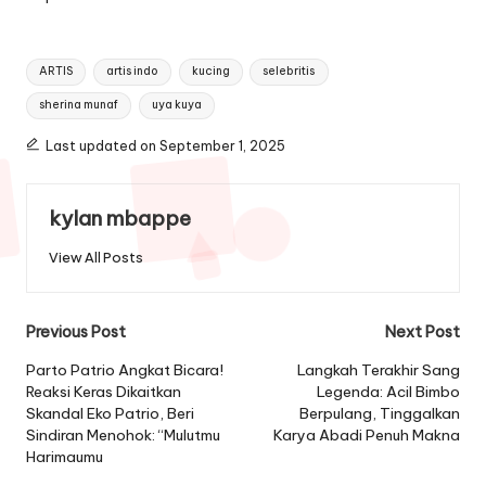
Tags:
ARTIS
artis indo
kucing
selebritis
sherina munaf
uya kuya
Last updated on September 1, 2025
kylan mbappe
View All Posts
Post
Previous Post
Next Post
navigation
Parto Patrio Angkat Bicara!
Langkah Terakhir Sang
Reaksi Keras Dikaitkan
Legenda: Acil Bimbo
Skandal Eko Patrio, Beri
Berpulang, Tinggalkan
Sindiran Menohok: “Mulutmu
Karya Abadi Penuh Makna
Harimaumu