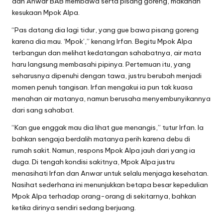
dan Anwar BAB membawa serta pisang goreng, makanan
kesukaan Mpok Alpa.
“Pas datang dia lagi tidur, yang gue bawa pisang goreng
karena dia mau. ‘Mpok’,” kenang Irfan. Begitu Mpok Alpa
terbangun dan melihat kedatangan sahabatnya, air mata
haru langsung membasahi pipinya. Pertemuan itu, yang
seharusnya dipenuhi dengan tawa, justru berubah menjadi
momen penuh tangisan. Irfan mengakui ia pun tak kuasa
menahan air matanya, namun berusaha menyembunyikannya
dari sang sahabat.
“Kan gue enggak mau dia lihat gue menangis,” tutur Irfan. Ia
bahkan sengaja berdalih matanya perih karena debu di
rumah sakit. Namun, respons Mpok Alpa jauh dari yang ia
duga. Di tengah kondisi sakitnya, Mpok Alpa justru
menasihati Irfan dan Anwar untuk selalu menjaga kesehatan.
Nasihat sederhana ini menunjukkan betapa besar kepedulian
Mpok Alpa terhadap orang-orang di sekitarnya, bahkan
ketika dirinya sendiri sedang berjuang.