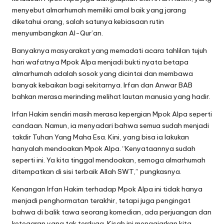
menyebut almarhumah memiliki amal baik yang jarang
diketahui orang, salah satunya kebiasaan rutin
menyumbangkan Al-Qur’an.
Banyaknya masyarakat yang memadati acara tahlilan tujuh
hari wafatnya Mpok Alpa menjadi bukti nyata betapa
almarhumah adalah sosok yang dicintai dan membawa
banyak kebaikan bagi sekitarnya. Irfan dan Anwar BAB
bahkan merasa merinding melihat lautan manusia yang hadir.
Irfan Hakim sendiri masih merasa kepergian Mpok Alpa seperti
candaan. Namun, ia menyadari bahwa semua sudah menjadi
takdir Tuhan Yang Maha Esa. Kini, yang bisa ia lakukan
hanyalah mendoakan Mpok Alpa. “Kenyataannya sudah
seperti ini. Ya kita tinggal mendoakan, semoga almarhumah
ditempatkan di sisi terbaik Allah SWT,” pungkasnya.
Kenangan Irfan Hakim terhadap Mpok Alpa ini tidak hanya
menjadi penghormatan terakhir, tetapi juga pengingat
bahwa di balik tawa seorang komedian, ada perjuangan dan
ketegaran yang tak terduga. Kisah ini mengajarkan kita