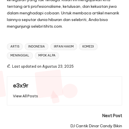
tentang arti profesionalisme, ketulusan, dan kekuatan jiwa
dalam menghadapi cobaan. Untuk membaca artikel menarik
lainnya seputar dunia hiburan dan selebriti, Anda bisa
mengunjungi
selebritihits.com
.
Tags:
ARTIS
INDONESIA
IRFAN HAKIM
KOMEDI
MENINGGAL
MPOK ALPA
Last updated on Agustus 23, 2025
e3x9r
View All Posts
Post
Next Post
navigation
DJ Cantik Dinar Candy Bikin