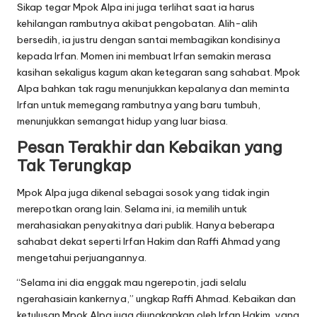
Sikap tegar Mpok Alpa ini juga terlihat saat ia harus
kehilangan rambutnya akibat pengobatan. Alih-alih
bersedih, ia justru dengan santai membagikan kondisinya
kepada Irfan. Momen ini membuat Irfan semakin merasa
kasihan sekaligus kagum akan ketegaran sang sahabat. Mpok
Alpa bahkan tak ragu menunjukkan kepalanya dan meminta
Irfan untuk memegang rambutnya yang baru tumbuh,
menunjukkan semangat hidup yang luar biasa.
Pesan Terakhir dan Kebaikan yang
Tak Terungkap
Mpok Alpa juga dikenal sebagai sosok yang tidak ingin
merepotkan orang lain. Selama ini, ia memilih untuk
merahasiakan penyakitnya dari publik. Hanya beberapa
sahabat dekat seperti Irfan Hakim dan Raffi Ahmad yang
mengetahui perjuangannya.
“Selama ini dia enggak mau ngerepotin, jadi selalu
ngerahasiain kankernya,” ungkap Raffi Ahmad. Kebaikan dan
ketulusan Mpok Alpa juga diungkapkan oleh Irfan Hakim, yang