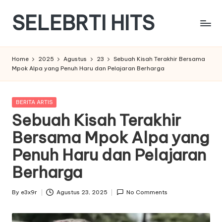
SELEBRTI HITS
Skip
to
Menyajikan
content
berita
Home
2025
Agustus
23
Sebuah Kisah Terakhir Bersama
berita
Mpok Alpa yang Penuh Haru dan Pelajaran Berharga
tentang
artis
indonesia
Posted
BERITA ARTIS
in
Sebuah Kisah Terakhir
Bersama Mpok Alpa yang
Penuh Haru dan Pelajaran
Berharga
By
e3x9r
Agustus 23, 2025
No Comments
Posted
by